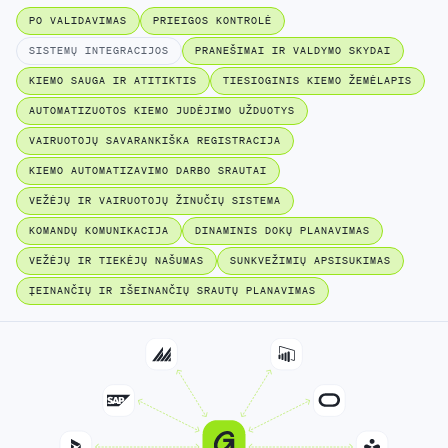
PO VALIDAVIMAS
PRIEIGOS KONTROLĖ
SISTEMŲ INTEGRACIJOS
PRANEŠIMAI IR VALDYMO SKYDAI
KIEMO SAUGA IR ATITIKTIS
TIESIOGINIS KIEMO ŽEMĖLAPIS
AUTOMATIZUOTOS KIEMO JUDĖJIMO UŽDUOTYS
VAIRUOTOJŲ SAVARANKIŠKA REGISTRACIJA
KIEMO AUTOMATIZAVIMO DARBO SRAUTAI
VEŽĖJŲ IR VAIRUOTOJŲ ŽINUČIŲ SISTEMA
KOMANDŲ KOMUNIKACIJA
DINAMINIS DOKŲ PLANAVIMAS
VEŽĖJŲ IR TIEKĖJŲ NAŠUMAS
SUNKVEŽIMIŲ APSISUKIMAS
ĮEINANČIŲ IR IŠEINANČIŲ SRAUTŲ PLANAVIMAS