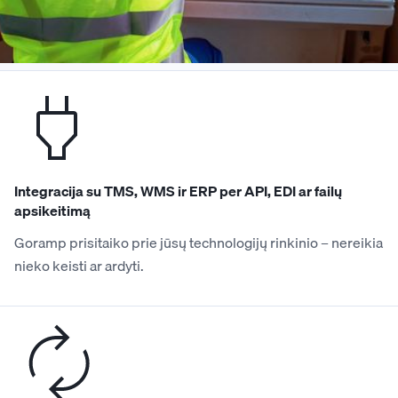
pat „plug-and-play“ palaikymas jūsų kiemo
technologijoms.
Integracija su TMS, WMS ir ERP per API, EDI ar failų
apsikeitimą
Goramp prisitaiko prie jūsų technologijų rinkinio – nereikia
nieko keisti ar ardyti.