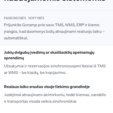
PAGRINDINĖS VERTYBĖS
Prijunkite Goramp prie savo TMS, WMS, ERP ir kiemo
įrangos, kad duomenys būtų atnaujinami realiuoju laiku –
automatiškai.
Jokių dvigubų įvedimų ar skaičiuoklių apeinamųjų
sprendimų
Užsakymai ir rezervacijos sinchronizuojami tiesiai iš TMS
ar WMS – be klaidų, be kopijavimo.
Realaus laiko srautas visoje tiekimo grandinėje
Judėjimai atnaujinami akimirksniu, todėl kiemas, sandėlis
ir transportas visada veikia sinchroniškai.