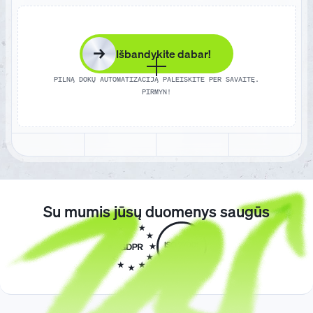
→
Išbandykite dabar!
PILNĄ DOKŲ AUTOMATIZACIJĄ PALEISKITE PER SAVAITĘ.
PIRMYN!
Su mumis jūsų duomenys saugūs