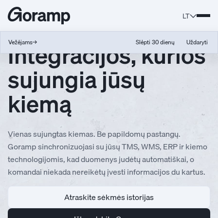
LT
Integracijos, kurios
Vežėjams
→
Slėpti 30 dienų
Uždaryti
sujungia jūsų
kiemą
Vienas sujungtas kiemas. Be papildomų pastangų.
Goramp sinchronizuojasi su jūsų TMS, WMS, ERP ir kiemo
technologijomis, kad duomenys judėtų automatiškai, o
komandai niekada nereikėtų įvesti informacijos du kartus.
Atraskite sėkmės istorijas