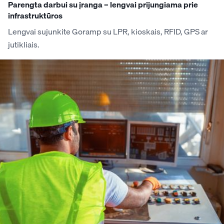
Parengta darbui su įranga – lengvai prijungiama prie
infrastruktūros
Lengvai sujunkite Goramp su LPR, kioskais, RFID, GPS ar
jutikliais.
KAIP TAI VEIKIA
Paprastos integracijos per API, EDI ar failų apsikeitimą, taip