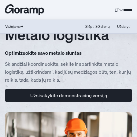
LT
Metalo logistika
Vežėjams
→
Slėpti 30 dienų
Uždaryti
Optimizuokite savo metalo siuntas
Sklandžiai koordinuokite, sekite ir spartinkite metalo
logistiką, užtikrindami, kad jūsų medžiagos būtų ten, kur jų
reikia, tada, kada jų reikia.
Užsisakykite demonstracinę versiją