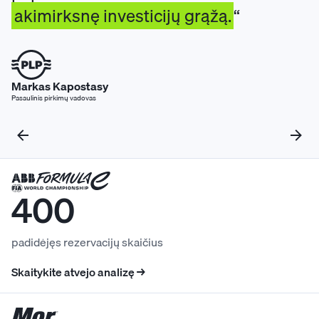
akimirksnę investicijų grąžą.
Markas Kapostasy
Pasaulinis pirkimų vadovas
400
padidėjęs rezervacijų skaičius
Skaitykite atvejo analizę →