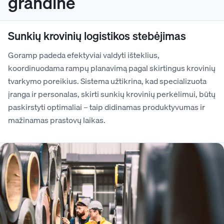
grandinė
Sunkių krovinių logistikos stebėjimas
Goramp padeda efektyviai valdyti išteklius,
koordinuodama rampų planavimą pagal skirtingus krovinių
tvarkymo poreikius. Sistema užtikrina, kad specializuota
įranga ir personalas, skirti sunkių krovinių perkėlimui, būtų
paskirstyti optimaliai – taip didinamas produktyvumas ir
mažinamas prastovų laikas.