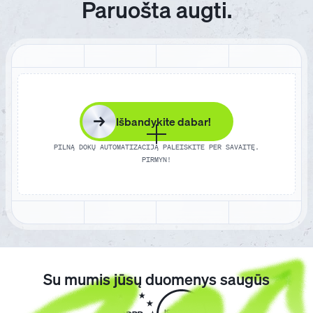
Paruošta augti.
→
Išbandykite dabar!
PILNĄ DOKŲ AUTOMATIZACIJĄ PALEISKITE PER SAVAITĘ.
PIRMYN!
Su mumis jūsų duomenys saugūs