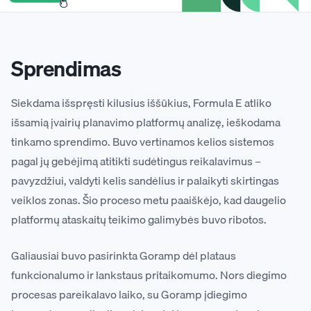
Sprendimas
Siekdama išspręsti kilusius iššūkius, Formula E atliko
išsamią įvairių planavimo platformų analizę, ieškodama
tinkamo sprendimo. Buvo vertinamos kelios sistemos
pagal jų gebėjimą atitikti sudėtingus reikalavimus –
pavyzdžiui, valdyti kelis sandėlius ir palaikyti skirtingas
veiklos zonas. Šio proceso metu paaiškėjo, kad daugelio
platformų ataskaitų teikimo galimybės buvo ribotos.
Galiausiai buvo pasirinkta Goramp dėl plataus
funkcionalumo ir lankstaus pritaikomumo. Nors diegimo
procesas pareikalavo laiko, su Goramp įdiegimo