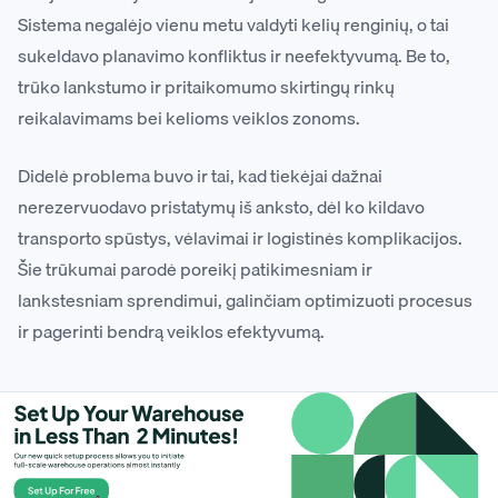
Sistema negalėjo vienu metu valdyti kelių renginių, o tai
sukeldavo planavimo konfliktus ir neefektyvumą. Be to,
trūko lankstumo ir pritaikomumo skirtingų rinkų
reikalavimams bei kelioms veiklos zonoms.
Didelė problema buvo ir tai, kad tiekėjai dažnai
nerezervuodavo pristatymų iš anksto, dėl ko kildavo
transporto spūstys, vėlavimai ir logistinės komplikacijos.
Šie trūkumai parodė poreikį patikimesniam ir
lankstesniam sprendimui, galinčiam optimizuoti procesus
ir pagerinti bendrą veiklos efektyvumą.