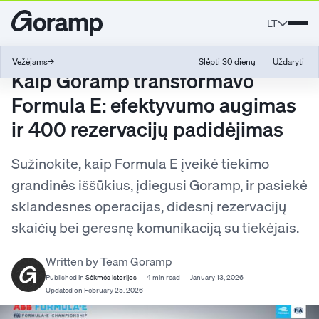
LT
Vežėjams
→
Slėpti 30 dienų
Uždaryti
Kaip Goramp transformavo
Formula E: efektyvumo augimas
ir 400 rezervacijų padidėjimas
Sužinokite, kaip Formula E įveikė tiekimo
grandinės iššūkius, įdiegusi Goramp, ir pasiekė
sklandesnes operacijas, didesnį rezervacijų
skaičių bei geresnę komunikaciją su tiekėjais.
Written by Team Goramp
Published in
Sėkmės istorijos
·
4 min read
·
January 13, 2026
·
Updated on February 25, 2026