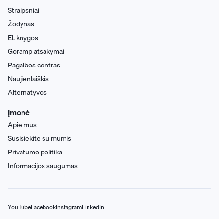
Straipsniai
Žodynas
El. knygos
Goramp atsakymai
Pagalbos centras
Naujienlaiškis
Alternatyvos
Įmonė
Apie mus
Susisiekite su mumis
Privatumo politika
Informacijos saugumas
YouTube
Facebook
Instagram
LinkedIn