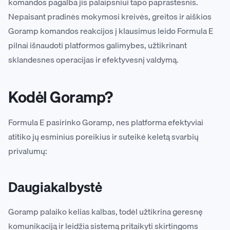
komandos pagalba jis palaipsniui tapo paprastesnis.
Nepaisant pradinės mokymosi kreivės, greitos ir aiškios
Goramp komandos reakcijos į klausimus leido Formula E
pilnai išnaudoti platformos galimybes, užtikrinant
sklandesnes operacijas ir efektyvesnį valdymą.
Kodėl Goramp?
Formula E pasirinko Goramp, nes platforma efektyviai
atitiko jų esminius poreikius ir suteikė keletą svarbių
privalumų:
Daugiakalbystė
Goramp palaiko kelias kalbas, todėl užtikrina geresnę
komunikaciją ir leidžia sistemą pritaikyti skirtingoms