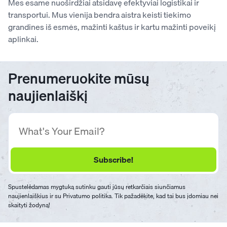
Mes esame nuoširdžiai atsidavę efektyviai logistikai ir
transportui. Mus vienija bendra aistra keisti tiekimo
grandines iš esmės, mažinti kaštus ir kartu mažinti poveikį
aplinkai.
Prenumeruokite mūsų
naujienlaiškį
Spustelėdamas mygtuką sutinku gauti jūsų retkarčiais siunčiamus
naujienlaiškius ir su Privatumo politika. Tik pažadėkite, kad tai bus įdomiau nei
skaityti žodyną!