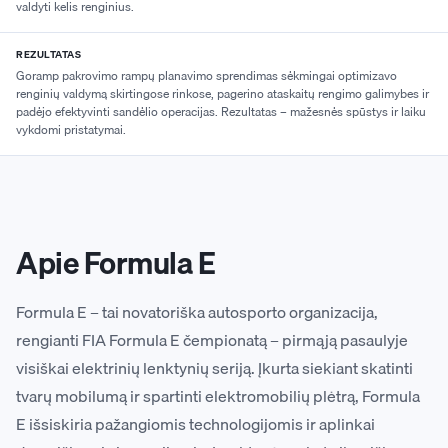
valdyti kelis renginius.
REZULTATAS
Goramp pakrovimo rampų planavimo sprendimas sėkmingai optimizavo
renginių valdymą skirtingose rinkose, pagerino ataskaitų rengimo galimybes ir
padėjo efektyvinti sandėlio operacijas. Rezultatas – mažesnės spūstys ir laiku
vykdomi pristatymai.
Apie Formula E
Formula E – tai novatoriška autosporto organizacija,
rengianti FIA Formula E čempionatą – pirmąją pasaulyje
visiškai elektrinių lenktynių seriją. Įkurta siekiant skatinti
tvarų mobilumą ir spartinti elektromobilių plėtrą, Formula
E išsiskiria pažangiomis technologijomis ir aplinkai