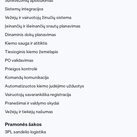
Sunkvežimių apsisukimas
Sistemų integracijos
Vežėjų ir vairuotojų žinučių sistema
Įeinančių ir išeinančių srautų planavimas
Dinaminis dokų planavimas
Kiemo sauga ir atitiktis
Tiesioginis kiemo žemėlapis
PO validavimas
Prieigos kontrolė
Komandų komunikacija
Automatizuotos kiemo judėjimo užduotys
Vairuotojų savarankiška registracija
Pranešimai ir valdymo skydai
Vežėjų ir tiekėjų našumas
Pramonės šakos
3PL sandėlio logistika