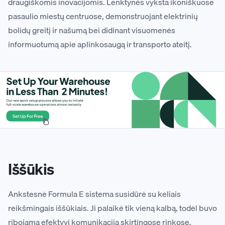
draugiškomis inovacijomis. Lenktynės vyksta ikoniškuose
pasaulio miestų centruose, demonstruojant elektrinių
bolidų greitį ir našumą bei didinant visuomenės
informuotumą apie aplinkosaugą ir transporto ateitį.
Iššūkis
Ankstesnė Formula E sistema susidūrė su keliais
reikšmingais iššūkiais. Ji palaikė tik vieną kalbą, todėl buvo
ribojama efektyvi komunikacija skirtingose rinkose.