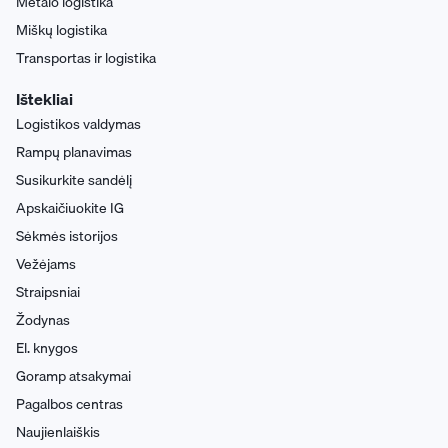
Metalo logistika
Miškų logistika
Transportas ir logistika
Ištekliai
Logistikos valdymas
Rampų planavimas
Susikurkite sandėlį
Apskaičiuokite IG
Sėkmės istorijos
Vežėjams
Straipsniai
Žodynas
El. knygos
Goramp atsakymai
Pagalbos centras
Naujienlaiškis