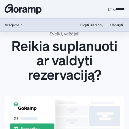
LT
Vežėjams
→
Slėpti 30 dienų
Uždaryti
Sveiki, vežėjai!
Reikia suplanuoti
ar valdyti
rezervaciją?