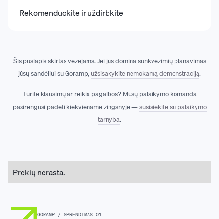
Rekomenduokite ir uždirbkite
Šis puslapis skirtas vežėjams. Jei jus domina sunkvežimių planavimas
jūsų sandėliui su Goramp,
užsisakykite nemokamą demonstraciją
.
Turite klausimų ar reikia pagalbos? Mūsų palaikymo komanda
pasirengusi padėti kiekviename žingsnyje —
susisiekite su palaikymo
tarnyba
.
Prekių nerasta.
GORAMP / SPRENDIMAS 01