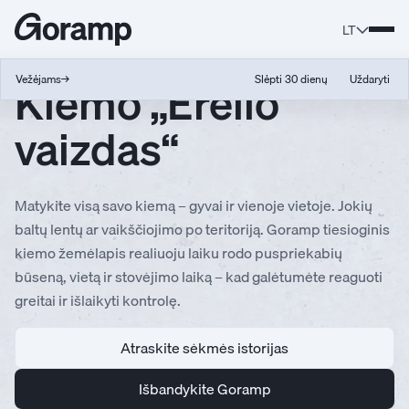
LT
Kiemo „Erelio
Vežėjams
→
Slėpti 30 dienų
Uždaryti
vaizdas“
Matykite visą savo kiemą – gyvai ir vienoje vietoje. Jokių
baltų lentų ar vaikščiojimo po teritoriją. Goramp tiesioginis
kiemo žemėlapis realiuoju laiku rodo puspriekabių
būseną, vietą ir stovėjimo laiką – kad galėtumėte reaguoti
greitai ir išlaikyti kontrolę.
Atraskite sėkmės istorijas
Išbandykite Goramp