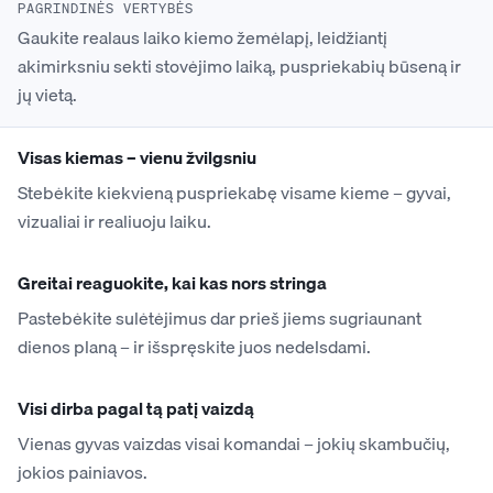
PAGRINDINĖS VERTYBĖS
Gaukite realaus laiko kiemo žemėlapį, leidžiantį
akimirksniu sekti stovėjimo laiką, puspriekabių būseną ir
jų vietą.
Visas kiemas – vienu žvilgsniu
Stebėkite kiekvieną puspriekabę visame kieme – gyvai,
vizualiai ir realiuoju laiku.
Greitai reaguokite, kai kas nors stringa
Pastebėkite sulėtėjimus dar prieš jiems sugriaunant
dienos planą – ir išspręskite juos nedelsdami.
Visi dirba pagal tą patį vaizdą
Vienas gyvas vaizdas visai komandai – jokių skambučių,
jokios painiavos.