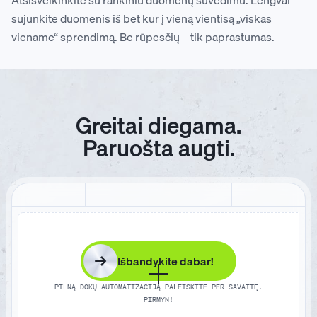
Atsisveikinkite su rankiniu duomenų suvedimu. Lengvai
sujunkite duomenis iš bet kur į vieną vientisą „viskas
viename“ sprendimą. Be rūpesčių – tik paprastumas.
Greitai diegama.
Paruošta augti.
→
Išbandykite dabar!
PILNĄ DOKŲ AUTOMATIZACIJĄ PALEISKITE PER SAVAITĘ.
PIRMYN!