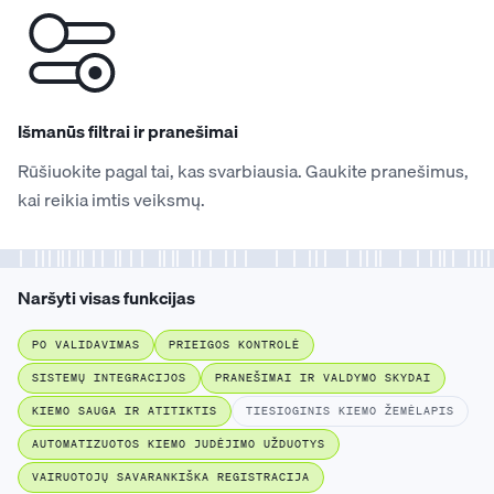
Išmanūs filtrai ir pranešimai
Rūšiuokite pagal tai, kas svarbiausia. Gaukite pranešimus,
kai reikia imtis veiksmų.
Naršyti visas funkcijas
PO VALIDAVIMAS
PRIEIGOS KONTROLĖ
SISTEMŲ INTEGRACIJOS
PRANEŠIMAI IR VALDYMO SKYDAI
KIEMO SAUGA IR ATITIKTIS
TIESIOGINIS KIEMO ŽEMĖLAPIS
AUTOMATIZUOTOS KIEMO JUDĖJIMO UŽDUOTYS
VAIRUOTOJŲ SAVARANKIŠKA REGISTRACIJA