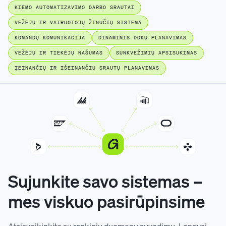
KIEMO AUTOMATIZAVIMO DARBO SRAUTAI
VEŽĖJŲ IR VAIRUOTOJŲ ŽINUČIŲ SISTEMA
KOMANDŲ KOMUNIKACIJA
DINAMINIS DOKŲ PLANAVIMAS
VEŽĖJŲ IR TIEKĖJŲ NAŠUMAS
SUNKVEŽIMIŲ APSISUKIMAS
ĮEINANČIŲ IR IŠEINANČIŲ SRAUTŲ PLANAVIMAS
Sujunkite savo sistemas –
mes viskuo pasirūpinsime