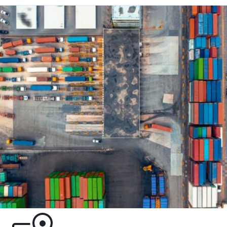
KAIP TAI VEIKIA
Tiesioginis pozicionavimas, būsenų filtrai ir išmanūs
pranešimai leidžia stebėti ir veikti nevaikštant po kiemą.