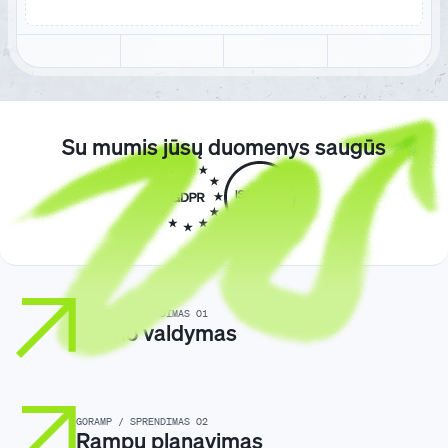
Su mumis jūsų duomenys saugūs
GORAMP / SPRENDIMAS 01
Kiemo valdymas
GORAMP / SPRENDIMAS 02
Rampų planavimas