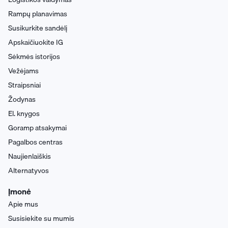
Rampų planavimas
Susikurkite sandėlį
Apskaičiuokite IG
Sėkmės istorijos
Vežėjams
Straipsniai
Žodynas
El. knygos
Goramp atsakymai
Pagalbos centras
Naujienlaiškis
Alternatyvos
Įmonė
Apie mus
Susisiekite su mumis