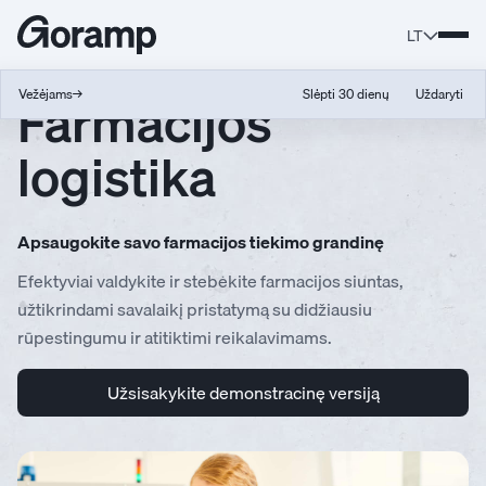
LT
Farmacijos
Vežėjams
→
Slėpti 30 dienų
Uždaryti
logistika
Apsaugokite savo farmacijos tiekimo grandinę
Efektyviai valdykite ir stebėkite farmacijos siuntas,
užtikrindami savalaikį pristatymą su didžiausiu
rūpestingumu ir atitiktimi reikalavimams.
Užsisakykite demonstracinę versiją