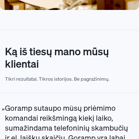
Ką iš tiesų mano mūsų
klientai
Tikri rezultatai. Tikros istorijos. Be pagražinimų.
Goramp sutaupo mūsų priėmimo
komandai reikšmingą kiekį laiko,
sumažindama telefoninių skambučių
ir el. laiškų skaičių. Goramp yra labai