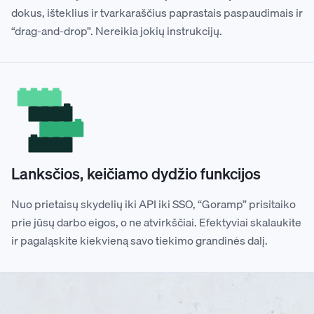
dokus, išteklius ir tvarkaraščius paprastais paspaudimais ir
“drag-and-drop”. Nereikia jokių instrukcijų.
Lanksčios, keičiamo dydžio funkcijos
Nuo prietaisų skydelių iki API iki SSO, “Goramp” prisitaiko
prie jūsų darbo eigos, o ne atvirkščiai. Efektyviai skalaukite
ir pagaląskite kiekvieną savo tiekimo grandinės dalį.