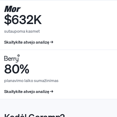
$632K
sutaupoma kasmet
Skaitykite atvejo analizę →
80%
planavimo laiko sumažinimas
Skaitykite atvejo analizę →
Kodėl Goramp?