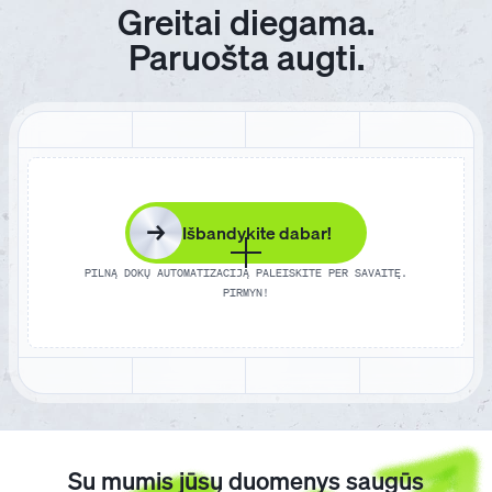
Greitai diegama.
Paruošta augti.
→
Išbandykite dabar!
PILNĄ DOKŲ AUTOMATIZACIJĄ PALEISKITE PER SAVAITĘ.
PIRMYN!
Su mumis jūsų duomenys saugūs