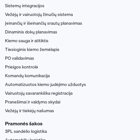
Sistemų integracijos
Vežėjų ir vairuotojų žinučių sistema
Įeinančių ir išeinančių srautų planavimas
Dinaminis dokų planavimas
Kiemo sauga ir atitiktis
Tiesioginis kiemo žemėlapis
PO validavimas
Prieigos kontrolė
Komandų komunikacija
Automatizuotos kiemo judėjimo užduotys
Vairuotojų savarankiška registracija
Pranešimai ir valdymo skydai
Vežėjų ir tiekėjų našumas
Pramonės šakos
3PL sandėlio logistika
Automobilių logistika