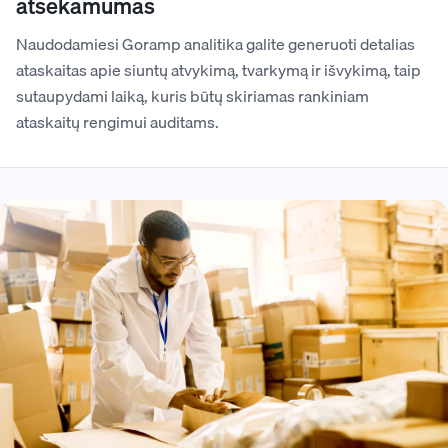
atsekamumas
Naudodamiesi Goramp analitika galite generuoti detalias
ataskaitas apie siuntų atvykimą, tvarkymą ir išvykimą, taip
sutaupydami laiką, kuris būtų skiriamas rankiniam
ataskaitų rengimui auditams.