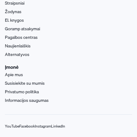
Straipsniai
Žodynas
El. knygos
Goramp atsakymai
Pagalbos centras
Naujienlaiškis
Alternatyvos
Įmonė
Apie mus
Susisiekite su mumis
Privatumo politika
Informacijos saugumas
YouTube
Facebook
Instagram
LinkedIn