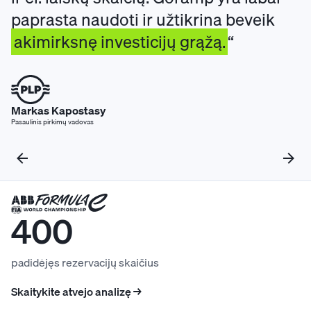
paprasta naudoti ir užtikrina beveik
akimirksnę investicijų grąžą.
Markas Kapostasy
Pasaulinis pirkimų vadovas
400
padidėjęs rezervacijų skaičius
Skaitykite atvejo analizę →