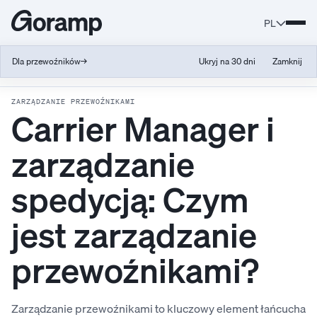
PL
Dla przewoźników
→
Ukryj na 30 dni
Zamknij
Back to Glossary
ZARZĄDZANIE PRZEWOŹNIKAMI
Carrier Manager i
zarządzanie
spedycją: Czym
jest zarządzanie
przewoźnikami?
Zarządzanie przewoźnikami to kluczowy element łańcucha