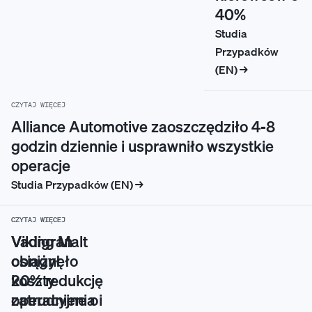
40%
Studia
Przypadków
(EN) →
CZYTAJ WIĘCEJ
Alliance Automotive zaoszczędziło 4-8
godzin dziennie i usprawniło wszystkie
operacje
Studia Przypadków (EN) →
CZYTAJ WIĘCEJ
CZYTAJ WIĘCEJ
Vadigran
Viking Malt
osiągnęło
obniżył
20% redukcję
koszty
zatrudnienia i
operacyjne o