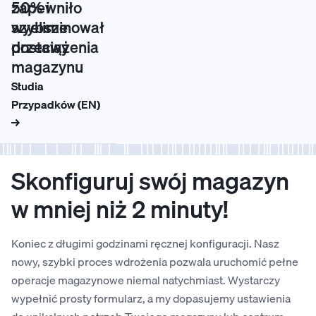
zapewniło
50% i
szybsze
wyeliminował
dostawy
przeciążenia
magazynu
Studia
Studia
Przypadków (EN)
Przypadków (EN)
→
→
Skonfiguruj swój magazyn
w mniej niż 2 minuty!
Koniec z długimi godzinami ręcznej konfiguracji. Nasz
nowy, szybki proces wdrożenia pozwala uruchomić pełne
operacje magazynowe niemal natychmiast. Wystarczy
wypełnić prosty formularz, a my dopasujemy ustawienia