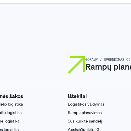
GORAMP / SPRENDIMAS 02
Rampų plan
nės šakos
Ištekliai
lio logistika
Logistikos valdymas
ių logistika
Rampų planavimas
ė logistika
Susikurkite sandėlį
s logistika
Apskaičiuokite IG