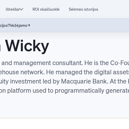
Ištekliai
ROI skaičiuoklė
Sėkmės istorijos
cijos?
Vežėjams
→
m Wicky
or, and management consultant. He is the Co-
ouse network. He managed the digital assets
equity investment led by Macquarie Bank. At t
on platform used to programmatically generate