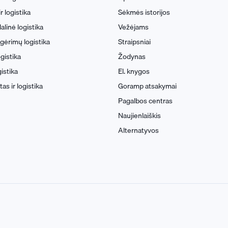
 logistika
Sėkmės istorijos
linė logistika
Vežėjams
 gėrimų logistika
Straipsniai
gistika
Žodynas
istika
El. knygos
as ir logistika
Goramp atsakymai
Pagalbos centras
Naujienlaiškis
Alternatyvos