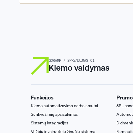
GORAMP / SPRENDIMAS 01
Kiemo valdymas
Funkcijos
Pramo
Kiemo automatizavimo darbo srautai
3PL sandė
Sunkvežimių apsisukimas
Automobil
Sistemų integracijos
Didmenin
Vežėjų ir vairuotojų žinučių sistema
Farmacijo