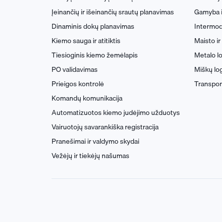
Įeinančių ir išeinančių srautų planavimas
Gamyba ir
Dinaminis dokų planavimas
Intermoda
Kiemo sauga ir atitiktis
Maisto ir
Tiesioginis kiemo žemėlapis
Metalo lo
PO validavimas
Miškų log
Prieigos kontrolė
Transport
Komandų komunikacija
Automatizuotos kiemo judėjimo užduotys
Vairuotojų savarankiška registracija
Pranešimai ir valdymo skydai
Vežėjų ir tiekėjų našumas