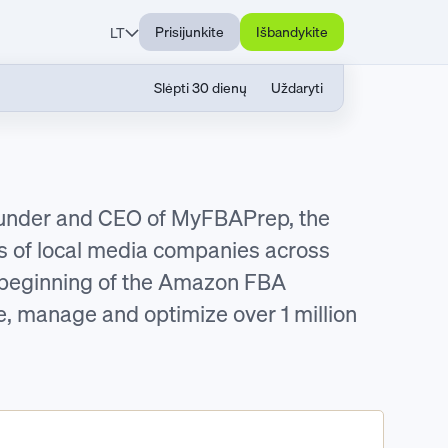
Prisijunkite
Išbandykite
LT
Slėpti 30 dienų
Uždaryti
Founder and CEO of MyFBAPrep, the
 of local media companies across
he beginning of the Amazon FBA
, manage and optimize over 1 million