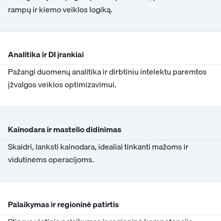
rampų ir kiemo veiklos logiką.
Analitika ir DI įrankiai
Pažangi duomenų analitika ir dirbtiniu intelektu paremtos
įžvalgos veiklos optimizavimui.
Kainodara ir mastelio didinimas
Skaidri, lanksti kainodara, idealiai tinkanti mažoms ir
vidutinėms operacijoms.
Palaikymas ir regioninė patirtis