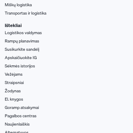
Miškų logistika
Transportas ir logistika
Ištekliai
Logistikos valdymas
Rampų planavimas
Susikurkite sandėlį
Apskaičiuokite IG
Sėkmės istorijos
Vežėjams
Straipsniai
Žodynas
El. knygos
Goramp atsakymai
Pagalbos centras
Naujienlaiškis
Alternatyvos