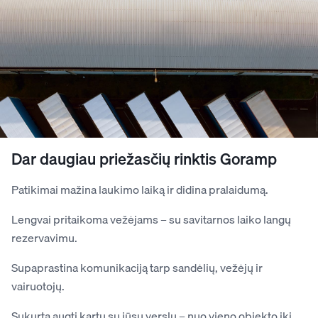
Dar daugiau priežasčių rinktis Goramp
Patikimai mažina laukimo laiką ir didina pralaidumą.
Lengvai pritaikoma vežėjams – su savitarnos laiko langų
rezervavimu.
Supaprastina komunikaciją tarp sandėlių, vežėjų ir
vairuotojų.
Sukurta augti kartu su jūsų verslu – nuo vieno objekto iki