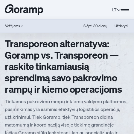
LT
Vežėjams
→
Slėpti 30 dienų
Uždaryti
Transporeon alternatyva:
Goramp vs. Transporeon —
raskite tinkamiausią
sprendimą savo pakrovimo
rampų ir kiemo operacijoms
Tinkamos pakrovimo rampų ir kiemo valdymo platformos
pasirinkimas yra esminis efektyvių logistikos operacijų
užtikrinimui. Tiek Goramp, tiek Transporeon didina
matomumą ir koordinaciją visoje tiekimo grandinėje —
tačiau Goramp siūlo lankstesnį, labiau specializuotą ir