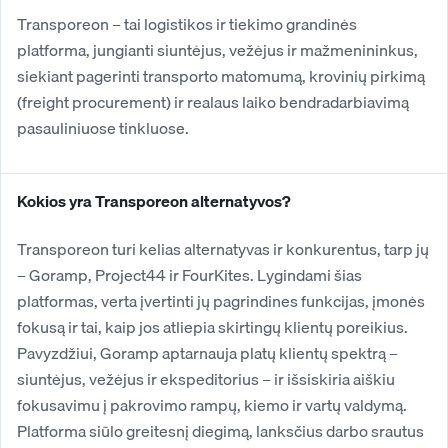
Transporeon – tai logistikos ir tiekimo grandinės
platforma, jungianti siuntėjus, vežėjus ir mažmenininkus,
siekiant pagerinti transporto matomumą, krovinių pirkimą
(freight procurement) ir realaus laiko bendradarbiavimą
pasauliniuose tinkluose.
Kokios yra Transporeon alternatyvos?
Transporeon turi kelias alternatyvas ir konkurentus, tarp jų
– Goramp, Project44 ir FourKites. Lygindami šias
platformas, verta įvertinti jų pagrindines funkcijas, įmonės
fokusą ir tai, kaip jos atliepia skirtingų klientų poreikius.
Pavyzdžiui, Goramp aptarnauja platų klientų spektrą –
siuntėjus, vežėjus ir ekspeditorius – ir išsiskiria aiškiu
fokusavimu į pakrovimo rampų, kiemo ir vartų valdymą.
Platforma siūlo greitesnį diegimą, lanksčius darbo srautus