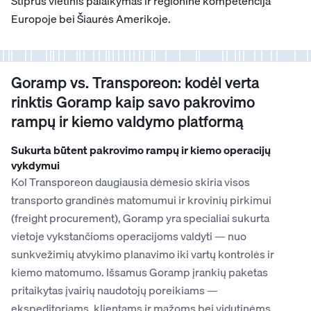
Stiprus vietinis palaikymas ir regioninė kompetencija
Europoje bei Šiaurės Amerikoje.
Goramp vs. Transporeon: kodėl verta
rinktis Goramp kaip savo pakrovimo
rampų ir kiemo valdymo platformą
Sukurta būtent pakrovimo rampų ir kiemo operacijų
vykdymui
Kol Transporeon daugiausia dėmesio skiria visos
transporto grandinės matomumui ir krovinių pirkimui
(freight procurement), Goramp yra specialiai sukurta
vietoje vykstančioms operacijoms valdyti — nuo
sunkvežimių atvykimo planavimo iki vartų kontrolės ir
kiemo matomumo. Išsamus Goramp įrankių paketas
pritaikytas įvairių naudotojų poreikiams —
ekspeditoriams, klientams ir mažoms bei vidutinėms