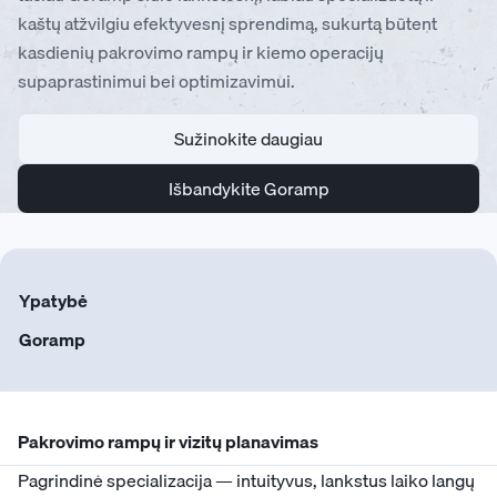
kaštų atžvilgiu efektyvesnį sprendimą, sukurtą būtent
kasdienių pakrovimo rampų ir kiemo operacijų
supaprastinimui bei optimizavimui.
Sužinokite daugiau
Išbandykite Goramp
Ypatybė
Goramp
Pakrovimo rampų ir vizitų planavimas
Pagrindinė specializacija — intuityvus, lankstus laiko langų