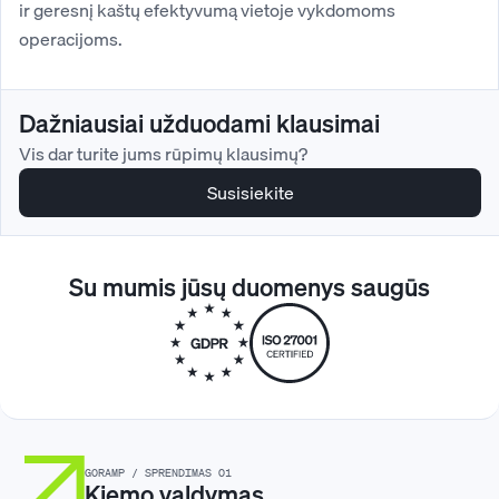
ir geresnį kaštų efektyvumą vietoje vykdomoms
operacijoms.
Dažniausiai užduodami klausimai
Vis dar turite jums rūpimų klausimų?
Susisiekite
Su mumis jūsų duomenys saugūs
GORAMP / SPRENDIMAS 01
Kiemo valdymas