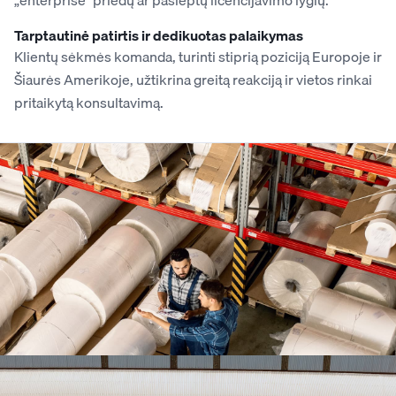
„enterprise“ priedų ar paslėptų licencijavimo lygių.
Tarptautinė patirtis ir dedikuotas palaikymas
Klientų sėkmės komanda, turinti stiprią poziciją Europoje ir
Šiaurės Amerikoje, užtikrina greitą reakciją ir vietos rinkai
pritaikytą konsultavimą.