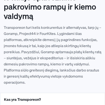
pakrovimo rampų ir kiemo
valdymą
Transporeon turi kelis konkurentus ir alternatyvas, tarp jų –
Goramp, Project44 ir FourKites. Lygindami šias
platformas, atkreipkite dėmesį į jų pagrindines funkcijas,
įmonės fokusą ir tai, kaip jos atliepia skirtingų klientų
poreikius. Pavyzdžiui, Goramp aptarnauja platų klientų ratą
– siuntėjus, vežėjus ir ekspeditorius – ir išsiskiria aiškiu
dėmesiu pakrovimo rampų, kiemo ir vartų valdymui.
Platforma siūlo greitesnį diegimą, lanksčius darbo srautus
ir geresnį kaštų efektyvumą vietoje vykdomoms
operacijoms.
Kas yra Transporeon?