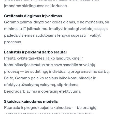
įmonėms skirtinguose sektoriuose.
Greitesnis diegimas ir įvedimas
Goramp galima įdiegti per kelias dienas, o ne mėnesius, su
minimaliu IT įsitraukimu. Intuityvi ir patogi vartotojo sąsaja
padeda visiems naudotojams lengvai suprasti ir valdyti
procesus.
Lankstūs ir plečiami darbo srautai
Prisitaikykite taisykles, laiko langų trukmę ir
komunikacijos srautus prie savo sandėlio ar vežėjų
procesų — be sudėtingų individualių programavimo darbų.
Be to, Goramp palaiko realaus laiko komunikaciją ir
efektyvų užsakymų valdymą, stiprindama
bendradarbiavimą ir operacinį efektyvumą.
Skaidrus kainodaros modelis
Paprasta ir prognozuojama kainodara — be brangių