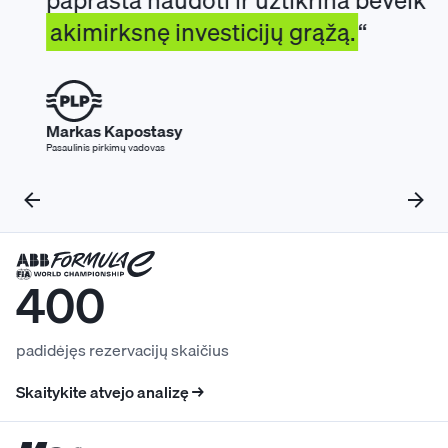
paprasta naudoti ir užtikrina beveik
akimirksnę investicijų grąžą.
Markas Kapostasy
Pasaulinis pirkimų vadovas
400
padidėjęs rezervacijų skaičius
Skaitykite atvejo analizę →