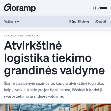
LT
Vežėjams
→
Slėpti 30 dienų
Uždaryti
Atgal į žodynėlį
ATVIRKŠTINĖ LOGISTIKA
Atvirkštinė
logistika tiekimo
grandinės valdyme
Šiame straipsnyje sužinosite, kas yra atvirkštinė logistika,
kaip ji veikia, kokie yra jos tipai, nauda, iššūkiai ir kodėl ji
svarbi tiekimo grandinės valdyme.