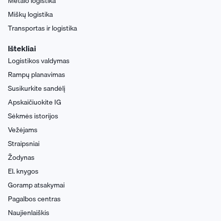
Metalo logistika
Miškų logistika
Transportas ir logistika
Ištekliai
Logistikos valdymas
Rampų planavimas
Susikurkite sandėlį
Apskaičiuokite IG
Sėkmės istorijos
Vežėjams
Straipsniai
Žodynas
El. knygos
Goramp atsakymai
Pagalbos centras
Naujienlaiškis