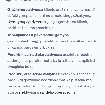
Grąžinimų valdymas:
klientų grąžinimų tvarkymas dėl
defektų, nepasitenkinimo ar neteisingų užsakymų.
Užsakymų vykdymas
sujungia gamybą su klientų
patirtimi tiekimo grandinėje.
Atnaujinimas ir pakartotinė gamyba
(remanufacturing):
produktų remontas ir atkūrimas iki
tinkamos pardavimui būklės.
Perdirbimas ir atliekų valdymas:
grąžintų produktų
apdorojimas perdirbimui arba jų utilizavimas aplinkai
draugišku būdu.
Produktų atšaukimo valdymas:
defektinių ar nesaugių
produktų grąžinimo koordinavimas kaip atšaukimo
proceso dalis. Sklandi grąžinimų valdymo politika yra itin
svarbi
efektyvioms sandėlio operacijoms