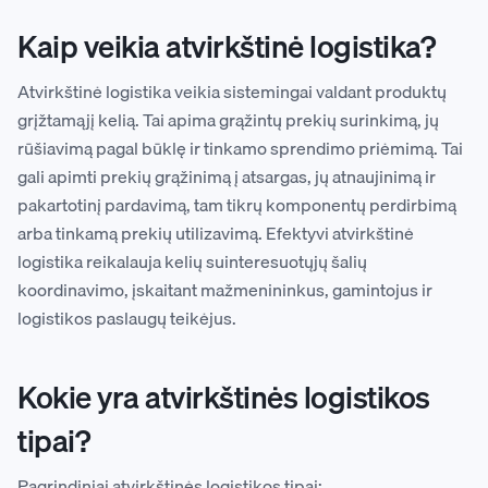
Kaip veikia atvirkštinė logistika?
Atvirkštinė logistika veikia sistemingai valdant produktų
grįžtamąjį kelią. Tai apima grąžintų prekių surinkimą, jų
rūšiavimą pagal būklę ir tinkamo sprendimo priėmimą. Tai
gali apimti prekių grąžinimą į atsargas, jų atnaujinimą ir
pakartotinį pardavimą, tam tikrų komponentų perdirbimą
arba tinkamą prekių utilizavimą. Efektyvi atvirkštinė
logistika reikalauja kelių suinteresuotųjų šalių
koordinavimo, įskaitant mažmenininkus, gamintojus ir
logistikos paslaugų teikėjus.
Kokie yra atvirkštinės logistikos
tipai?
Pagrindiniai atvirkštinės logistikos tipai: