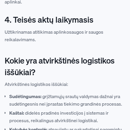
aplinkai.
4. Teisės aktų laikymasis
Užtikrinamas atitikimas aplinkosaugos ir saugos
reikalavimams.
Kokie yra atvirkštinės logistikos
iššūkiai?
Atvirkštinės logistikos iššūkiai:
Sudėtingumas:
grįžtamųjų srautų valdymas dažnai yra
sudėtingesnis nei įprastas tiekimo grandinės procesas.
Kaštai:
didelės pradinės investicijos į sistemas ir
procesus, reikalingus atvirkštinei logistikai.
Kokybės kontrolė:
atnaujintų ar pakartotinai pagamintų