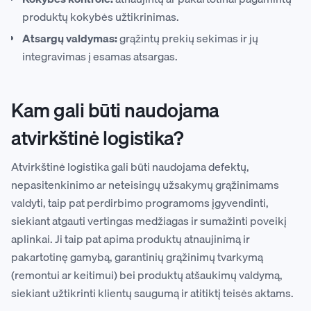
produktų kokybės užtikrinimas.
Atsargų valdymas:
grąžintų prekių sekimas ir jų
integravimas į esamas atsargas.
Kam gali būti naudojama
atvirkštinė logistika?
Atvirkštinė logistika gali būti naudojama defektų,
nepasitenkinimo ar neteisingų užsakymų grąžinimams
valdyti, taip pat perdirbimo programoms įgyvendinti,
siekiant atgauti vertingas medžiagas ir sumažinti poveikį
aplinkai. Ji taip pat apima produktų atnaujinimą ir
pakartotinę gamybą, garantinių grąžinimų tvarkymą
(remontui ar keitimui) bei produktų atšaukimų valdymą,
siekiant užtikrinti klientų saugumą ir atitiktį teisės aktams.